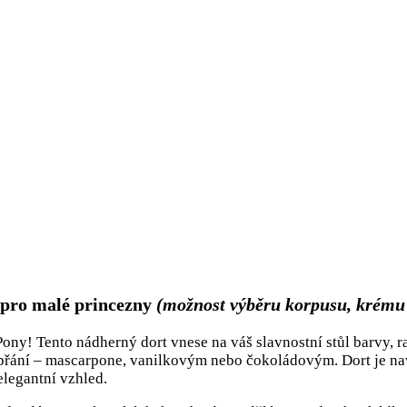
 pro malé princezny
(možnost výběru korpusu, krému 
y! Tento nádherný dort vnese na váš slavnostní stůl barvy, ra
přání – mascarpone, vanilkovým nebo čokoládovým. Dort je n
legantní vzhled.