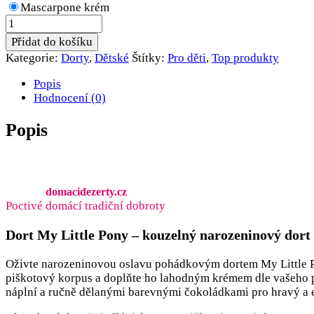
Mascarpone krém
Dort
My
Přidat do košíku
Little
Kategorie:
Dorty
,
Dětské
Štítky:
Pro děti
,
Top produkty
Pony
množství
Popis
Hodnocení (0)
Popis
domacidezerty.cz
Poctivé domácí tradiční dobroty
Dort My Little Pony – kouzelný narozeninový dort
Oživte narozeninovou oslavu pohádkovým dortem My Little Pon
piškotový korpus a doplňte ho lahodným krémem dle vašeho 
náplní a ručně dělanými barevnými čokoládkami pro hravý a e