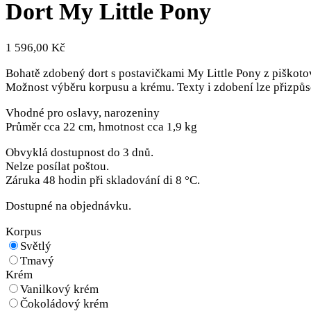
Dort My Little Pony
1 596,00
Kč
Bohatě zdobený dort s postavičkami My Little Pony z piško
Možnost výběru korpusu a krému. Texty i zdobení lze přizpůso
Vhodné pro oslavy, narozeniny
Průměr cca 22 cm, hmotnost cca 1,9 kg
Obvyklá dostupnost do 3 dnů.
Nelze posílat poštou.
Záruka 48 hodin při skladování di 8 °C.
Dostupné na objednávku.
Korpus
Světlý
Tmavý
Krém
Vanilkový krém
Čokoládový krém