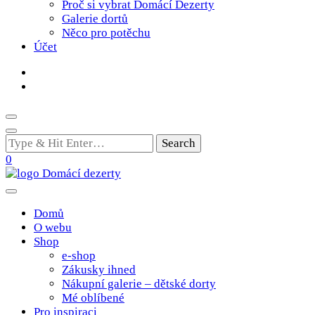
Proč si vybrat Domácí Dezerty
Galerie dortů
Něco pro potěchu
Účet
Looking
for
0
Something?
Poctivé domácí tradiční dobroty
domacidezerty.cz
Domů
O webu
Shop
e-shop
Zákusky ihned
Nákupní galerie – dětské dorty
Mé oblíbené
Pro inspiraci