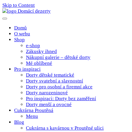
Skip to Content
Poctivé domácí tradiční dobroty
domacidezerty.cz
Domů
O webu
Shop
e-shop
Zákusky ihned
Nákupní galerie – dětské dorty
Mé oblíbené
Pro inspiraci
Dorty dětské tematické
Dorty svatební a slavnostní
Dorty pro osobní a firemní akce
Dorty narozeninové
Pro inspiraci: Dorty bez zaměření
Dorty menší a ovocné
Cukrárna Proutěná
Menu
Blog
Cukrárna s kavárnou v Proutěné ulici