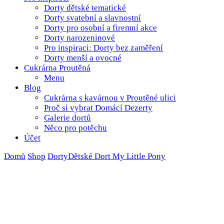
Dorty dětské tematické
Dorty svatební a slavnostní
Dorty pro osobní a firemní akce
Dorty narozeninové
Pro inspiraci: Dorty bez zaměření
Dorty menší a ovocné
Cukrárna Proutěná
Menu
Blog
Cukrárna s kavárnou v Proutěné ulici
Proč si vybrat Domácí Dezerty
Galerie dortů
Něco pro potěchu
Účet
Domů
Shop
Dorty
Dětské
Dort My Little Pony