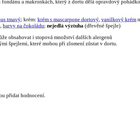
a fondánu a makronkách, který z dortu dělá opravdový pohádkov
pus tmavý
; krém:
krém s mascarpone dortový
,
vanilkový krém
n
a
,
barvy na čokoládu
;
nejedlá výztuha
(dřevěné špejle)
ůže obsahovat i stopová množství dalších alergenů
mi špejlemi, které mohou při zlomení zůstat v dortu.
hou přidat hodnocení.