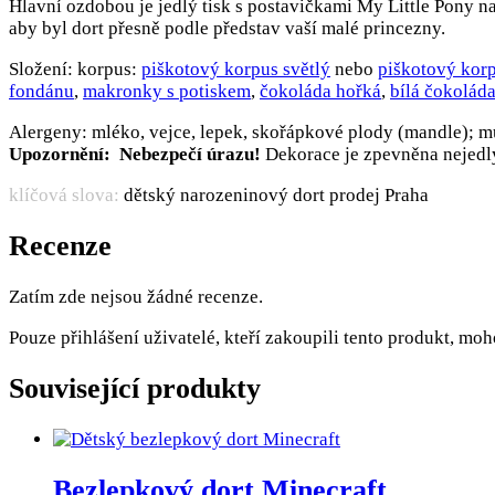
Hlavní ozdobou je jedlý tisk s postavičkami My Little Pony n
aby byl dort přesně podle představ vaší malé princezny.
Složení: korpus:
piškotový korpus světlý
nebo
piškotový kor
fondánu
,
makronky s potiskem
,
čokoláda hořká
,
bílá čokolád
Alergeny: mléko, vejce, lepek, skořápkové plody (mandle); m
Upozornění: Nebezpečí úrazu!
Dekorace je zpevněna nejedlý
klíčová slova:
dětský narozeninový dort prodej Praha
Recenze
Zatím zde nejsou žádné recenze.
Pouze přihlášení uživatelé, kteří zakoupili tento produkt, mo
Související produkty
Bezlepkový dort Minecraft