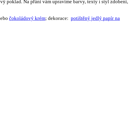
ý poklad. Na přání vám upravíme barvy, texty i styl zdobení,
ebo
čokoládový krém
; dekorace:
potištěný jedlý papír na