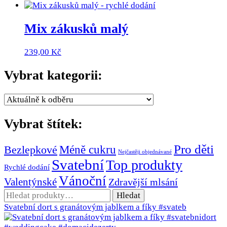
Mix zákusků malý
239,00
Kč
Vybrat kategorii:
Vybrat štítek:
Pro děti
Méně cukru
Bezlepkové
Nejčastěji objednávané
Svatební
Top produkty
Rychlé dodání
Vánoční
Valentýnské
Zdravější mlsání
Hledat:
Hledat
Svatební dort s granátovým jablkem a fíky #svateb