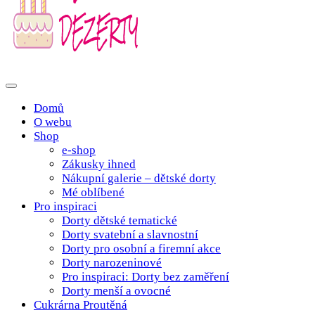
Poctivé domácí tradiční dobroty
domacidezerty.cz
Domů
O webu
Shop
e-shop
Zákusky ihned
Nákupní galerie – dětské dorty
Mé oblíbené
Pro inspiraci
Dorty dětské tematické
Dorty svatební a slavnostní
Dorty pro osobní a firemní akce
Dorty narozeninové
Pro inspiraci: Dorty bez zaměření
Dorty menší a ovocné
Cukrárna Proutěná