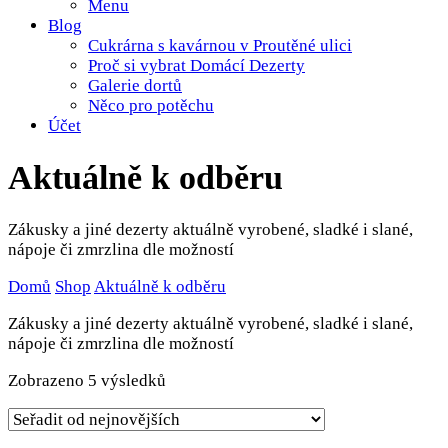
Menu
Blog
Cukrárna s kavárnou v Proutěné ulici
Proč si vybrat Domácí Dezerty
Galerie dortů
Něco pro potěchu
Účet
Aktuálně k odběru
Zákusky a jiné dezerty aktuálně vyrobené, sladké i slané,
nápoje či zmrzlina dle možností
Domů
Shop
Aktuálně k odběru
Zákusky a jiné dezerty aktuálně vyrobené, sladké i slané,
nápoje či zmrzlina dle možností
Seřazeno
Zobrazeno 5 výsledků
od
nejnovějších