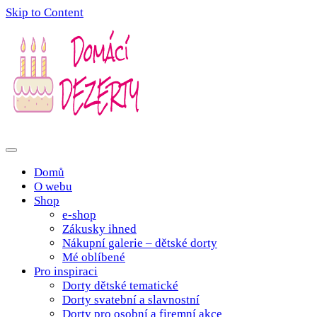
Skip to Content
Poctivé domácí tradiční dobroty
domacidezerty.cz
Domů
O webu
Shop
e-shop
Zákusky ihned
Nákupní galerie – dětské dorty
Mé oblíbené
Pro inspiraci
Dorty dětské tematické
Dorty svatební a slavnostní
Dorty pro osobní a firemní akce