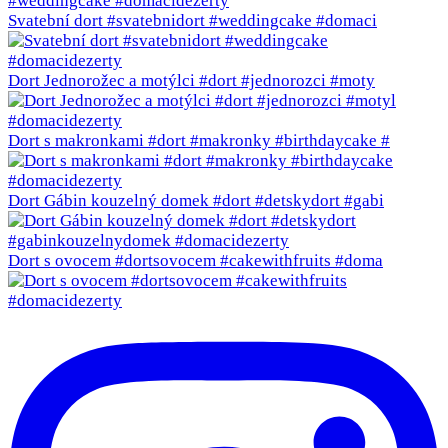
Svatební dort #svatebnidort #weddingcake #domaci
Dort Jednorožec a motýlci #dort #jednorozci #moty
Dort s makronkami #dort #makronky #birthdaycake #
Dort Gábin kouzelný domek #dort #detskydort #gabi
Dort s ovocem #dortsovocem #cakewithfruits #doma