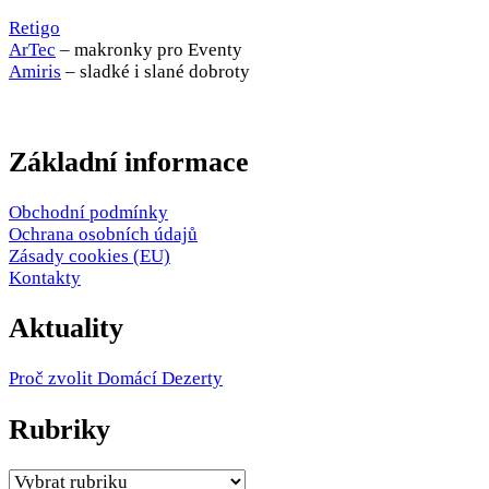
Retigo
ArTec
– makronky pro Eventy
Amiris
– sladké i slané dobroty
Základní informace
Obchodní podmínky
Ochrana osobních údajů
Zásady cookies (EU)
Kontakty
Aktuality
Proč zvolit Domácí Dezerty
Rubriky
Rubriky