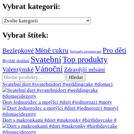
Vybrat kategorii:
Vybrat štítek:
Pro děti
Méně cukru
Bezlepkové
Nejčastěji objednávané
Svatební
Top produkty
Rychlé dodání
Vánoční
Valentýnské
Zdravější mlsání
Hledat:
Hledat
Svatební dort #svatebnidort #weddingcake #domaci
Dort Jednorožec a motýlci #dort #jednorozci #moty
Dort s makronkami #dort #makronky #birthdaycake #