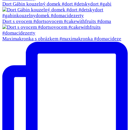
Dort Gábin kouzelný domek #dort #detskydort #gabi
Dort s ovocem #dortsovocem #cakewithfruits #doma
Maximakronka s obrázkem #maximakronka #domacideze