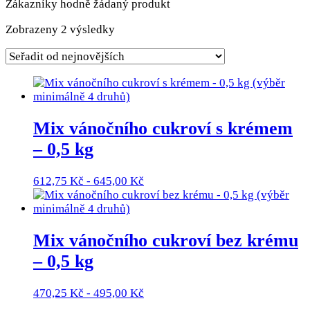
Zákazníky hodně žádaný produkt
Seřazeno
Zobrazeny 2 výsledky
od
nejnovějších
Mix vánočního cukroví s krémem
– 0,5 kg
612,75
Kč
-
645,00
Kč
Mix vánočního cukroví bez krému
– 0,5 kg
470,25
Kč
-
495,00
Kč