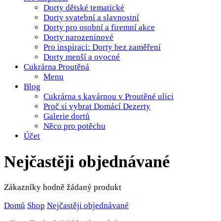
Dorty dětské tematické
Dorty svatební a slavnostní
Dorty pro osobní a firemní akce
Dorty narozeninové
Pro inspiraci: Dorty bez zaměření
Dorty menší a ovocné
Cukrárna Proutěná
Menu
Blog
Cukrárna s kavárnou v Proutěné ulici
Proč si vybrat Domácí Dezerty
Galerie dortů
Něco pro potěchu
Účet
Nejčastěji objednávané
Zákazníky hodně žádaný produkt
Domů
Shop
Nejčastěji objednávané