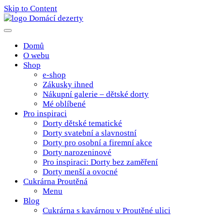
Skip to Content
Poctivé domácí tradiční dobroty
domacidezerty.cz
Domů
O webu
Shop
e-shop
Zákusky ihned
Nákupní galerie – dětské dorty
Mé oblíbené
Pro inspiraci
Dorty dětské tematické
Dorty svatební a slavnostní
Dorty pro osobní a firemní akce
Dorty narozeninové
Pro inspiraci: Dorty bez zaměření
Dorty menší a ovocné
Cukrárna Proutěná
Menu
Blog
Cukrárna s kavárnou v Proutěné ulici