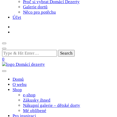
Proč si vybrat Domácí Dezerty
Galerie dortů
Něco pro potěchu
Účet
Looking
for
0
Something?
Poctivé domácí tradiční dobroty
domacidezerty.cz
Domů
O webu
Shop
e-shop
Zákusky ihned
Nákupní galerie – dětské dorty
Mé oblíbené
Pro inspiraci