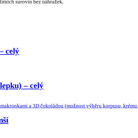
litních surovin bez náhražek.
 celý
lepku) – celý
nší