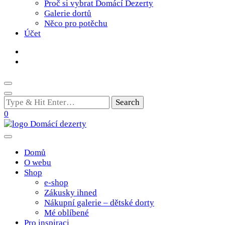
Proč si vybrat Domácí Dezerty
Galerie dortů
Něco pro potěchu
Účet
Looking
for
0
Something?
Poctivé domácí tradiční dobroty
domacidezerty.cz
Domů
O webu
Shop
e-shop
Zákusky ihned
Nákupní galerie – dětské dorty
Mé oblíbené
Pro inspiraci