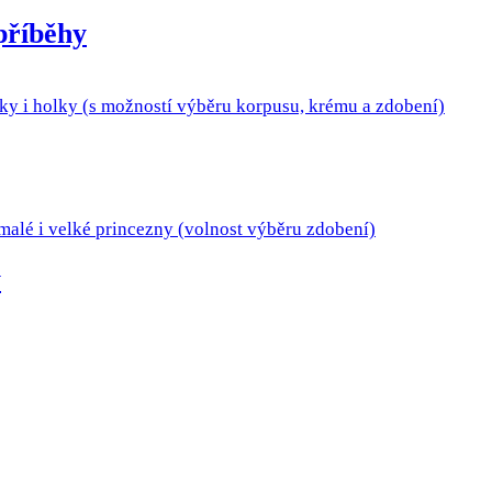
příběhy
y