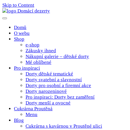
Skip to Content
Poctivé domácí tradiční dobroty
domacidezerty.cz
Domů
O webu
Shop
e-shop
Zákusky ihned
Nákupní galerie – dětské dorty
Mé oblíbené
Pro inspiraci
Dorty dětské tematické
Dorty svatební a slavnostní
Dorty pro osobní a firemní akce
Dorty narozeninové
Pro inspiraci: Dorty bez zaměření
Dorty menší a ovocné
Cukrárna Proutěná
Menu
Blog
Cukrárna s kavárnou v Proutěné ulici