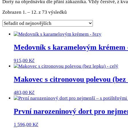
Dorty na objednávku dle přání zákazníka. Vždy čerstvé, z kva
Seřazeno
Zobrazen 1. – 12. z 73 výsledků
od
nejnovějších
Medovník s karamelovým krémem –
915,00
Kč
Makovec s citronovou polevou (bez 
483,00
Kč
První narozeninový dort pro nejme
1 596,00
Kč