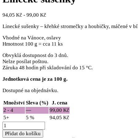
94,05
Kč
-
99,00
Kč
Linecké sušenky – křehké stromečky a houbičky, máčené v bí
Vhodné na Vánoce, oslavy
Hmotnost 100 g = cca 11 ks
Obvyklá dostupnost do 3 dnů.
Nelze posílat poštou.
Záruka 48 hodin při skladování do 15 °C.
Jednotková cena je za 100 g.
Dostupné na objednávku.
Množství
Sleva (%)
J. cena
2 - 4
—
99,00
Kč
5+
5 %
94,05
Kč
Linecké
sušenky
Přidat do košíku
množství