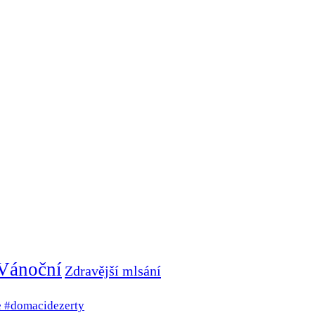
Vánoční
Zdravější mlsání