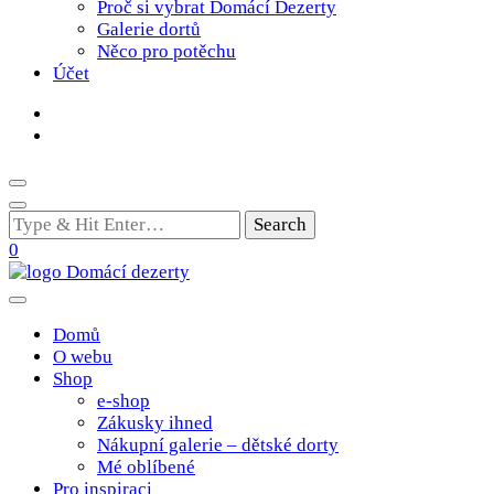
Proč si vybrat Domácí Dezerty
Galerie dortů
Něco pro potěchu
Účet
Looking
for
0
Something?
Poctivé domácí tradiční dobroty
domacidezerty.cz
Domů
O webu
Shop
e-shop
Zákusky ihned
Nákupní galerie – dětské dorty
Mé oblíbené
Pro inspiraci