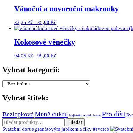
Vánoční a novoroční makronky
33,25
Kč
-
35,00
Kč
Kokosové věnečky
94,05
Kč
-
99,00
Kč
Vybrat kategorii:
Vybrat štítek:
Pro děti
Méně cukru
Bezlepkové
Ryc
Nejčastěji objednávané
Hledat:
Hledat
Svatební dort s granátovým jablkem a fíky #svateb