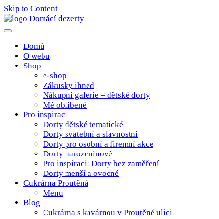
Skip to Content
Poctivé domácí tradiční dobroty
domacidezerty.cz
Domů
O webu
Shop
e-shop
Zákusky ihned
Nákupní galerie – dětské dorty
Mé oblíbené
Pro inspiraci
Dorty dětské tematické
Dorty svatební a slavnostní
Dorty pro osobní a firemní akce
Dorty narozeninové
Pro inspiraci: Dorty bez zaměření
Dorty menší a ovocné
Cukrárna Proutěná
Menu
Blog
Cukrárna s kavárnou v Proutěné ulici