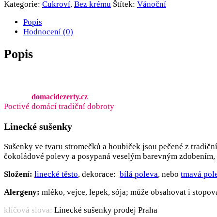
Kategorie:
Cukroví
,
Bez krému
Štítek:
Vánoční
Popis
Hodnocení (0)
Popis
domacidezerty.cz
Poctivé domácí tradiční dobroty
Linecké sušenky
Sušenky ve tvaru stromečků a houbiček jsou pečené z tradičn
čokoládové polevy a posypaná veselým barevným zdobením, 
Složení:
linecké těsto
, dekorace:
bílá poleva
, nebo
tmavá pol
Alergeny:
mléko, vejce, lepek, sója; může obsahovat i stopov
klíčová slova:
Linecké sušenky prodej Praha