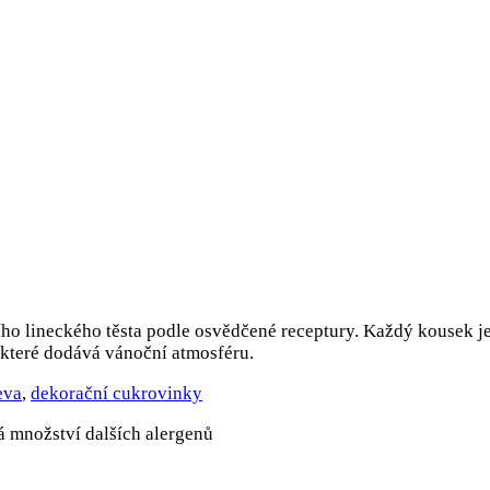
ího lineckého těsta podle osvědčené receptury. Každý kousek j
které dodává vánoční atmosféru.
eva
,
dekorační cukrovinky
á množství dalších alergenů