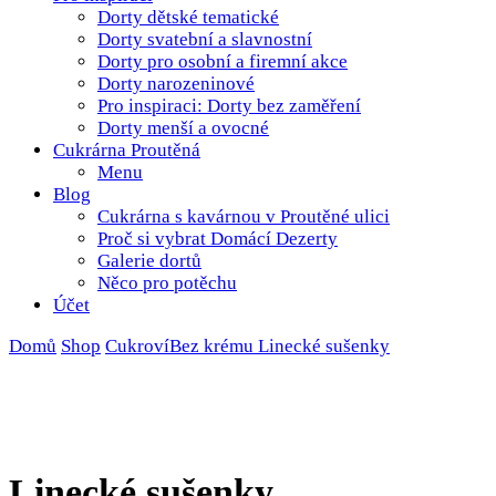
Dorty dětské tematické
Dorty svatební a slavnostní
Dorty pro osobní a firemní akce
Dorty narozeninové
Pro inspiraci: Dorty bez zaměření
Dorty menší a ovocné
Cukrárna Proutěná
Menu
Blog
Cukrárna s kavárnou v Proutěné ulici
Proč si vybrat Domácí Dezerty
Galerie dortů
Něco pro potěchu
Účet
Domů
Shop
Cukroví
Bez krému
Linecké sušenky
Linecké sušenky