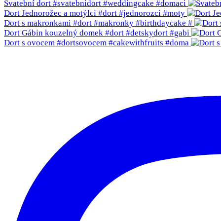
Svatební dort #svatebnidort #weddingcake #domaci
Dort Jednorožec a motýlci #dort #jednorozci #moty
Dort s makronkami #dort #makronky #birthdaycake #
Dort Gábin kouzelný domek #dort #detskydort #gabi
Dort s ovocem #dortsovocem #cakewithfruits #doma