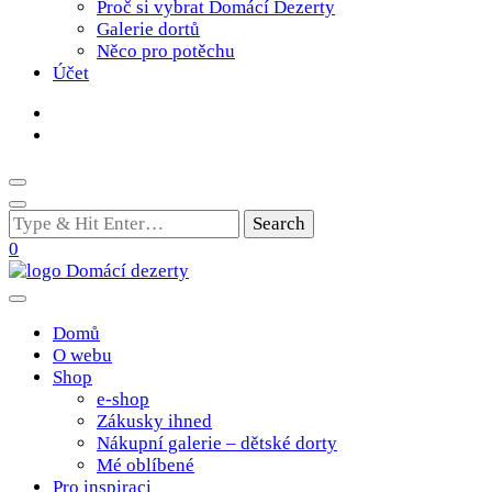
Proč si vybrat Domácí Dezerty
Galerie dortů
Něco pro potěchu
Účet
Looking
for
0
Something?
Poctivé domácí tradiční dobroty
domacidezerty.cz
Domů
O webu
Shop
e-shop
Zákusky ihned
Nákupní galerie – dětské dorty
Mé oblíbené
Pro inspiraci