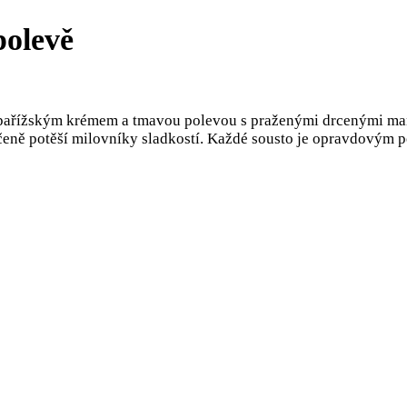
polevě
pařížským krémem a tmavou polevou s praženými drcenými man
učeně potěší milovníky sladkostí. Každé sousto je opravdovým 