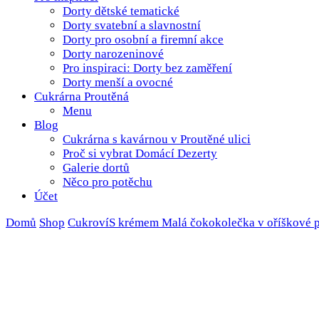
Dorty dětské tematické
Dorty svatební a slavnostní
Dorty pro osobní a firemní akce
Dorty narozeninové
Pro inspiraci: Dorty bez zaměření
Dorty menší a ovocné
Cukrárna Proutěná
Menu
Blog
Cukrárna s kavárnou v Proutěné ulici
Proč si vybrat Domácí Dezerty
Galerie dortů
Něco pro potěchu
Účet
Domů
Shop
Cukroví
S krémem
Malá čokokolečka v oříškové 