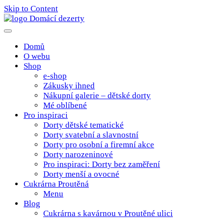
Skip to Content
Poctivé domácí tradiční dobroty
domacidezerty.cz
Domů
O webu
Shop
e-shop
Zákusky ihned
Nákupní galerie – dětské dorty
Mé oblíbené
Pro inspiraci
Dorty dětské tematické
Dorty svatební a slavnostní
Dorty pro osobní a firemní akce
Dorty narozeninové
Pro inspiraci: Dorty bez zaměření
Dorty menší a ovocné
Cukrárna Proutěná
Menu
Blog
Cukrárna s kavárnou v Proutěné ulici