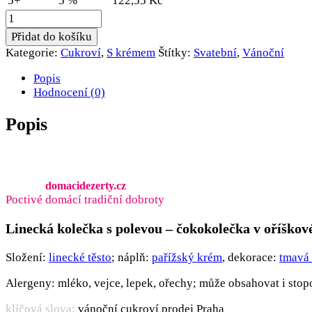
5+
5 %
122,55
Kč
Malá
čokokolečka
Přidat do košíku
v
Kategorie:
Cukroví
,
S krémem
Štítky:
Svatební
,
Vánoční
oříškové
polevě
Popis
množství
Hodnocení (0)
Popis
domacidezerty.cz
Poctivé domácí tradiční dobroty
Linecká kolečka s polevou – čokokolečka v oříškov
Složení:
linecké těsto
; náplň:
pařížský krém
, dekorace:
tmavá
Alergeny: mléko, vejce, lepek, ořechy; může obsahovat i stop
klíčová slova:
vánoční cukroví prodej Praha