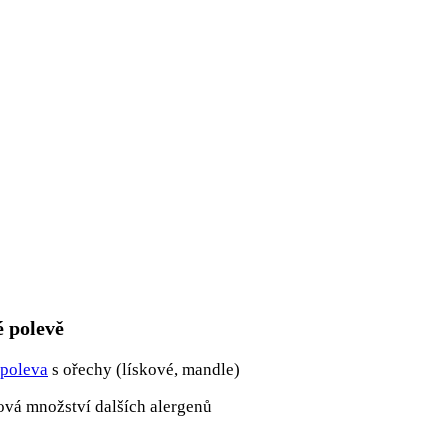
é polevě
 poleva
s ořechy (lískové, mandle)
ová množství dalších alergenů