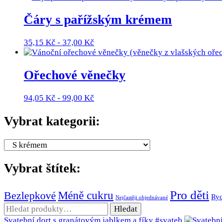
Čáry s pařížským krémem
35,15
Kč
-
37,00
Kč
Ořechové věnečky
94,05
Kč
-
99,00
Kč
Vybrat kategorii:
Vybrat štítek:
Pro děti
Méně cukru
Bezlepkové
Ryc
Nejčastěji objednávané
Hledat:
Hledat
Svatební dort s granátovým jablkem a fíky #svateb