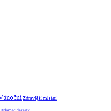
Vánoční
Zdravější mlsání