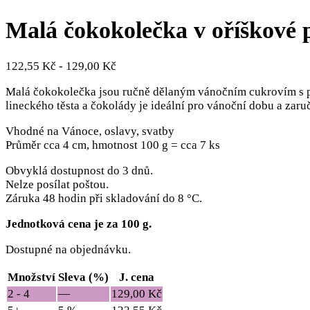
Malá čokokolečka v oříškové 
122,55
Kč
-
129,00
Kč
Malá čokokolečka jsou ručně dělaným vánočním cukrovím s 
lineckého těsta a čokolády je ideální pro vánoční dobu a zar
Vhodné na Vánoce, oslavy, svatby
Průměr cca 4 cm, hmotnost 100 g = cca 7 ks
Obvyklá dostupnost do 3 dnů.
Nelze posílat poštou.
Záruka 48 hodin při skladování do 8 °C.
Jednotková cena je za 100 g.
Dostupné na objednávku.
Množství
Sleva (%)
J. cena
2 - 4
—
129,00
Kč