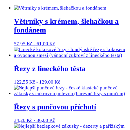
Větrníky s krémem, šlehačkou a
fondánem
57,95
Kč
-
61,00
Kč
Řezy z lineckého těsta
122,55
Kč
-
129,00
Kč
Řezy s punčovou příchutí
34,20
Kč
-
36,00
Kč