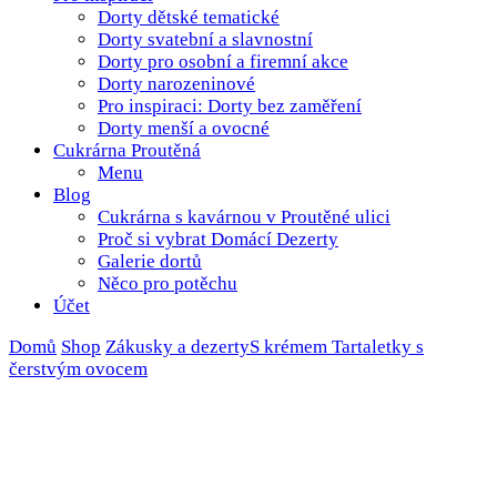
Dorty dětské tematické
Dorty svatební a slavnostní
Dorty pro osobní a firemní akce
Dorty narozeninové
Pro inspiraci: Dorty bez zaměření
Dorty menší a ovocné
Cukrárna Proutěná
Menu
Blog
Cukrárna s kavárnou v Proutěné ulici
Proč si vybrat Domácí Dezerty
Galerie dortů
Něco pro potěchu
Účet
Domů
Shop
Zákusky a dezerty
S krémem
Tartaletky s
čerstvým ovocem