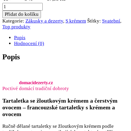
Tartaletky
s
Přidat do košíku
čerstvým
Kategorie:
Zákusky a dezerty
,
S krémem
Štítky:
Svatební
,
ovocem
Top produkty
množství
Popis
Hodnocení (0)
Popis
domacidezerty.cz
Poctivé domácí tradiční dobroty
Tartaletka se žloutkovým krémem a čerstvým
ovocem – francouzské tartaletky s krémem a
ovocem
Ručně dělané tartaletky se žloutkovým krémem podle