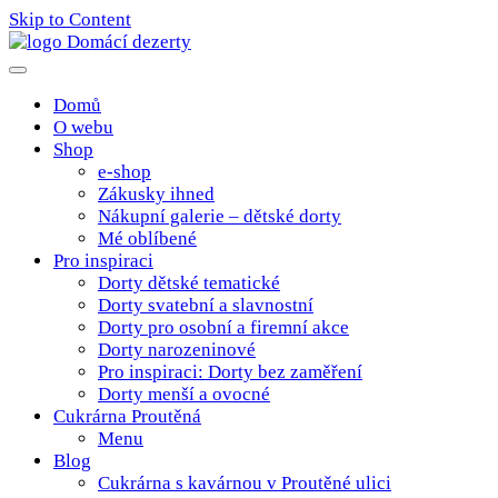
Skip to Content
Poctivé domácí tradiční dobroty
domacidezerty.cz
Domů
O webu
Shop
e-shop
Zákusky ihned
Nákupní galerie – dětské dorty
Mé oblíbené
Pro inspiraci
Dorty dětské tematické
Dorty svatební a slavnostní
Dorty pro osobní a firemní akce
Dorty narozeninové
Pro inspiraci: Dorty bez zaměření
Dorty menší a ovocné
Cukrárna Proutěná
Menu
Blog
Cukrárna s kavárnou v Proutěné ulici