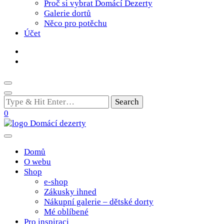
Proč si vybrat Domácí Dezerty
Galerie dortů
Něco pro potěchu
Účet
Looking
for
0
Something?
Poctivé domácí tradiční dobroty
domacidezerty.cz
Domů
O webu
Shop
e-shop
Zákusky ihned
Nákupní galerie – dětské dorty
Mé oblíbené
Pro inspiraci