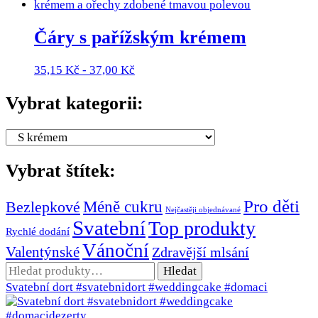
Čáry s pařížským krémem
35,15
Kč
-
37,00
Kč
Vybrat kategorii:
Vybrat štítek:
Pro děti
Méně cukru
Bezlepkové
Nejčastěji objednávané
Svatební
Top produkty
Rychlé dodání
Vánoční
Valentýnské
Zdravější mlsání
Hledat:
Hledat
Svatební dort #svatebnidort #weddingcake #domaci