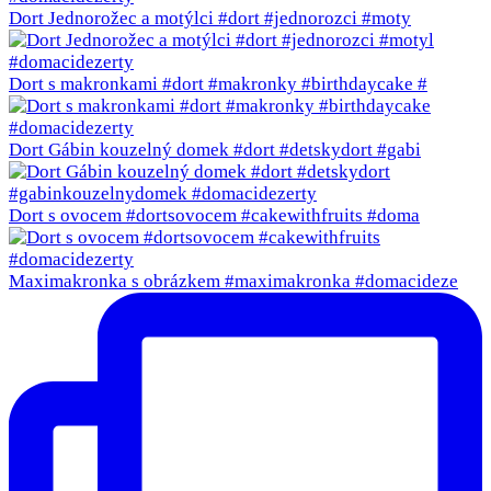
Dort Jednorožec a motýlci #dort #jednorozci #moty
Dort s makronkami #dort #makronky #birthdaycake #
Dort Gábin kouzelný domek #dort #detskydort #gabi
Dort s ovocem #dortsovocem #cakewithfruits #doma
Maximakronka s obrázkem #maximakronka #domacideze