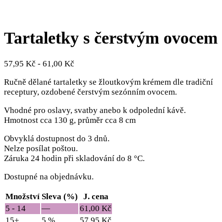
Tartaletky s čerstvým ovocem
57,95
Kč
-
61,00
Kč
Ručně dělané tartaletky se žloutkovým krémem dle tradiční
receptury, ozdobené čerstvým sezónním ovocem.
Vhodné pro oslavy, svatby anebo k odpolední kávě.
Hmotnost cca 130 g, průměr cca 8 cm
Obvyklá dostupnost do 3 dnů.
Nelze posílat poštou.
Záruka 24 hodin při skladování do 8 °C.
Dostupné na objednávku.
Množství
Sleva (%)
J. cena
5 - 14
—
61,00
Kč
15+
5 %
57,95
Kč