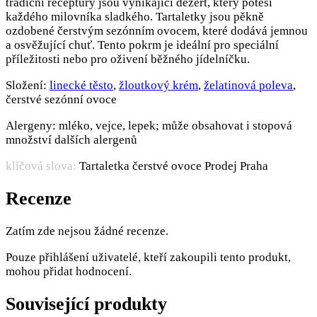
tradiční receptury jsou vynikající dezert, který potěší
každého milovníka sladkého. Tartaletky jsou pěkně
ozdobené čerstvým sezónním ovocem, které dodává jemnou
a osvěžující chuť. Tento pokrm je ideální pro speciální
příležitosti nebo pro oživení běžného jídelníčku.
Složení:
linecké těsto
,
žloutkový krém
,
želatinová poleva
,
čerstvé sezónní ovoce
Alergeny: mléko, vejce, lepek; může obsahovat i stopová
množství dalších alergenů
klíčová slova:
Tartaletka čerstvé ovoce Prodej Praha
Recenze
Zatím zde nejsou žádné recenze.
Pouze přihlášení uživatelé, kteří zakoupili tento produkt,
mohou přidat hodnocení.
Související produkty