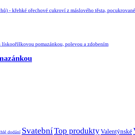
omazánkou
Svatební
Top produkty
Valentýnské
hlé dodání