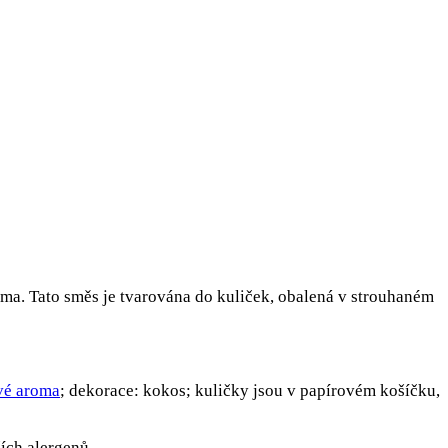
ma. Tato směs je tvarována do kuliček, obalená v strouhaném
vé aroma
; dekorace: kokos; kuličky jsou v papírovém košíčku,
ších alergenů