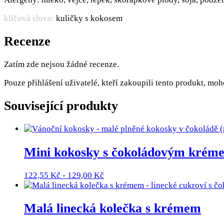
klíčová slova:
kuličky s kokosem
Recenze
Zatím zde nejsou žádné recenze.
Pouze přihlášení uživatelé, kteří zakoupili tento produkt, mo
Související produkty
Mini kokosky s čokoládovým krém
122,55
Kč
-
129,00
Kč
Malá linecká kolečka s krémem