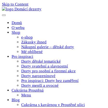
Skip to Content
Poctivé domácí tradiční dobroty
domacidezerty.cz
Domů
O webu
Shop
e-shop
Zákusky ihned
Nákupní galerie – dětské dorty
Mé oblíbené
Pro inspiraci
Dorty dětské tematické
Dorty svatební a slavnostní
Dorty pro osobní a firemní akce
Dorty narozeninové
Pro inspiraci: Dorty bez zaměření
Dorty menší a ovocné
Cukrárna Proutěná
Menu
Blog
Cukrárna s kavárnou v Proutěné ulici