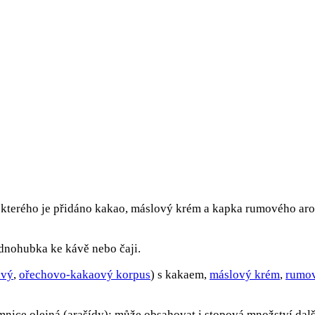
o kterého je přidáno kakao, máslový krém a kapka rumového aro
ednohubka ke kávě nebo čaji.
avý
,
ořechovo-kakaový korpus
) s kakaem,
máslový krém
,
rumo
mnice olejná (arašídy); může obsahovat i stopová množství dal