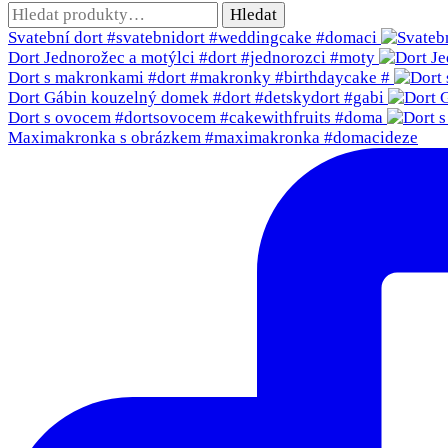
Hledat:
Hledat
Svatební dort #svatebnidort #weddingcake #domaci
Dort Jednorožec a motýlci #dort #jednorozci #moty
Dort s makronkami #dort #makronky #birthdaycake #
Dort Gábin kouzelný domek #dort #detskydort #gabi
Dort s ovocem #dortsovocem #cakewithfruits #doma
Maximakronka s obrázkem #maximakronka #domacideze