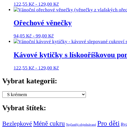
122,55
Kč
-
129,00
Kč
Ořechové věnečky
94,05
Kč
-
99,00
Kč
Kávové kytičky s lískooříškovou p
122,55
Kč
-
129,00
Kč
Vybrat kategorii:
Vybrat štítek:
Pro děti
Méně cukru
Bezlepkové
Ryc
Nejčastěji objednávané