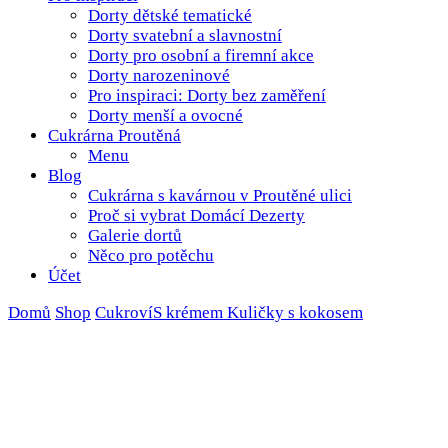
Dorty dětské tematické
Dorty svatební a slavnostní
Dorty pro osobní a firemní akce
Dorty narozeninové
Pro inspiraci: Dorty bez zaměření
Dorty menší a ovocné
Cukrárna Proutěná
Menu
Blog
Cukrárna s kavárnou v Proutěné ulici
Proč si vybrat Domácí Dezerty
Galerie dortů
Něco pro potěchu
Účet
Domů
Shop
Cukroví
S krémem
Kuličky s kokosem