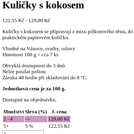
Kuličky s kokosem
122,55
Kč
-
129,00
Kč
Kuličky s kokosem se připravují z mixu piškotového těsta, d
praktickém papírovém košíčku.
Vhodné na Vánoce, svatby, oslavy
Hmotnost 100 g = cca 7 ks
Obvyklá dostupnost do 3 dnů.
Nelze posílat poštou.
Záruka 48 hodin při skladování do 8 °C.
Jednotková cena je za 100 g.
Dostupné na objednávku.
Množství
Sleva (%)
J. cena
2 - 4
—
129,00
Kč
5+
5 %
122,55
Kč
Kuličky