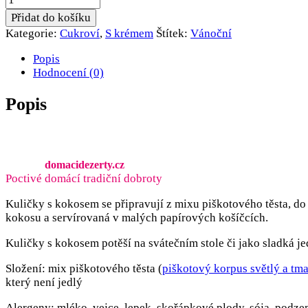
s
Přidat do košíku
kokosem
Kategorie:
Cukroví
,
S krémem
Štítek:
Vánoční
množství
Popis
Hodnocení (0)
Popis
domacidezerty.cz
Poctivé domácí tradiční dobroty
Kuličky s kokosem se připravují z mixu piškotového těsta, d
kokosu a servírovaná v malých papírových košíčcích.
Kuličky s kokosem potěší na svátečním stole či jako sladká j
Složení: mix piškotového těsta (
piškotový korpus světlý a tm
který není jedlý
Alergeny: mléko, vejce, lepek, skořápkové plody, sója, podze