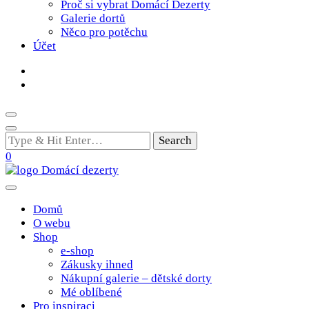
Proč si vybrat Domácí Dezerty
Galerie dortů
Něco pro potěchu
Účet
Looking
for
0
Something?
Poctivé domácí tradiční dobroty
domacidezerty.cz
Domů
O webu
Shop
e-shop
Zákusky ihned
Nákupní galerie – dětské dorty
Mé oblíbené
Pro inspiraci