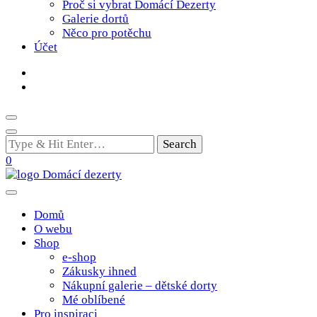
Proč si vybrat Domácí Dezerty
Galerie dortů
Něco pro potěchu
Účet
Looking
for
0
Something?
Poctivé domácí tradiční dobroty
domacidezerty.cz
Domů
O webu
Shop
e-shop
Zákusky ihned
Nákupní galerie – dětské dorty
Mé oblíbené
Pro inspiraci