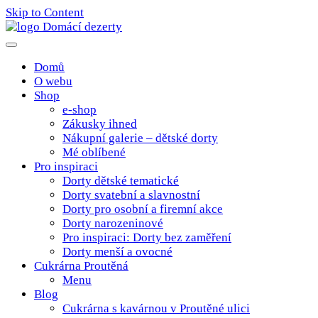
Skip to Content
Poctivé domácí tradiční dobroty
domacidezerty.cz
Domů
O webu
Shop
e-shop
Zákusky ihned
Nákupní galerie – dětské dorty
Mé oblíbené
Pro inspiraci
Dorty dětské tematické
Dorty svatební a slavnostní
Dorty pro osobní a firemní akce
Dorty narozeninové
Pro inspiraci: Dorty bez zaměření
Dorty menší a ovocné
Cukrárna Proutěná
Menu
Blog
Cukrárna s kavárnou v Proutěné ulici