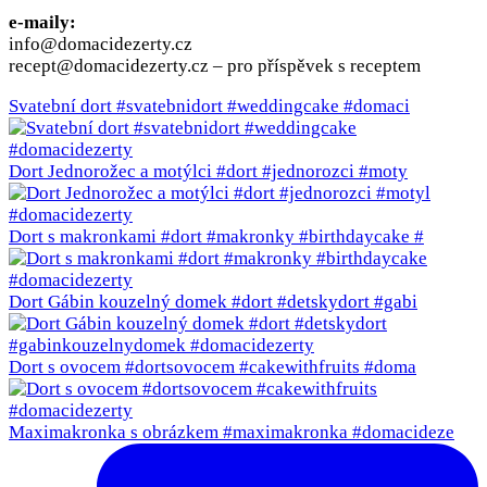
e-maily:
info@domacidezerty.cz
recept@domacidezerty.cz – pro příspěvek s receptem
Svatební dort #svatebnidort #weddingcake #domaci
Dort Jednorožec a motýlci #dort #jednorozci #moty
Dort s makronkami #dort #makronky #birthdaycake #
Dort Gábin kouzelný domek #dort #detskydort #gabi
Dort s ovocem #dortsovocem #cakewithfruits #doma
Maximakronka s obrázkem #maximakronka #domacideze